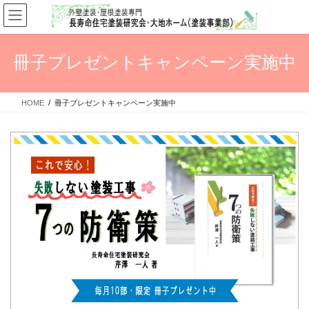
コ
ナ
ン
ビ
テ
ゲ
ン
ー
冊子プレゼントキャンペーン実施中
ツ
シ
へ
ョ
ス
ン
HOME
冊子プレゼントキャンペーン実施中
キ
に
ッ
移
プ
動